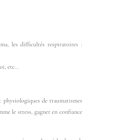
a, les difficultés respiratoires :
i, etc...
et physiologiques de traumatismes
mme le stress, gagner en confiance