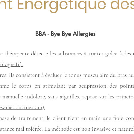
t Énergétique des
BBA - Bye Bye Allergies
 thérapeute détecte les substances à traiter grâce à des 
ologie.fr
).
ores, ils consistent à évaluer le tonus musculaire du bras au
mme le corps en stimulant par acupression des points 
 manuelle indolore, sans aiguilles, repose sur les princi
ww.medoucine.com
).
hase de traitement, le client tient en main une fiole con
bstance mal tolérée. La méthode est non invasive et naturel